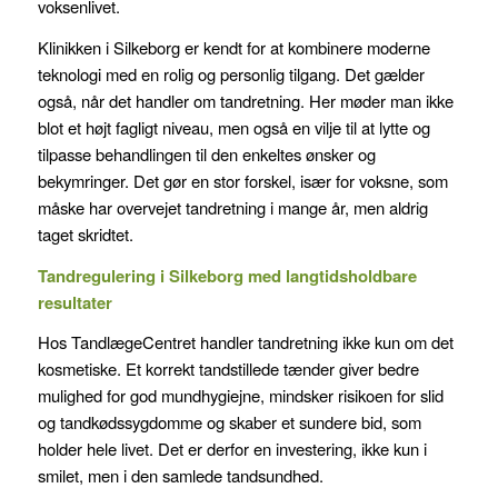
Lillys
voksenlivet.
patent
Klinikken i Silkeborg er kendt for at kombinere moderne
på
teknologi med en rolig og personlig tilgang. Det gælder
køb
også, når det handler om tandretning. Her møder man ikke
Cialis
blot et højt fagligt niveau, men også en vilje til at lytte og
udløb
tilpasse behandlingen til den enkeltes ønsker og
i
bekymringer. Det gør en stor forskel, især for voksne, som
Europa
måske har overvejet tandretning i mange år, men aldrig
i
taget skridtet.
2017.
Tandregulering i Silkeborg med langtidsholdbare
Siden
resultater
da
har
Hos TandlægeCentret handler tandretning ikke kun om det
generiske
kosmetiske. Et korrekt tandstillede tænder giver bedre
producenter
mulighed for god mundhygiejne, mindsker risikoen for slid
som
og tandkødssygdomme og skaber et sundere bid, som
Teva,
holder hele livet. Det er derfor en investering, ikke kun i
Orion
smilet, men i den samlede tandsundhed.