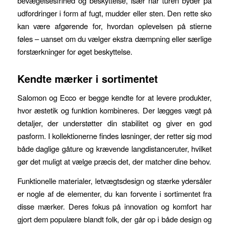
bevægelsesfrihed og beskyttelse, især når turen byder på
udfordringer i form af fugt, mudder eller sten. Den rette sko
kan være afgørende for, hvordan oplevelsen på stierne
føles – uanset om du vælger ekstra dæmpning eller særlige
forstærkninger for øget beskyttelse.
Kendte mærker i sortimentet
Salomon og Ecco er begge kendte for at levere produkter,
hvor æstetik og funktion kombineres. Der lægges vægt på
detaljer, der understøtter din stabilitet og giver en god
pasform. I kollektionerne findes løsninger, der retter sig mod
både daglige gåture og krævende langdistanceruter, hvilket
gør det muligt at vælge præcis det, der matcher dine behov.
Funktionelle materialer, letvægtsdesign og stærke ydersåler
er nogle af de elementer, du kan forvente i sortimentet fra
disse mærker. Deres fokus på innovation og komfort har
gjort dem populære blandt folk, der går op i både design og