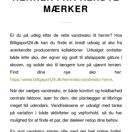
enkelt
MÆRKER
dosis
kan
virke
fra
Er du på udkig efter de rette vandresko til herrer? Hos
fredag
Billigsport24.dk kan du finde et bredt udvalg af sko fra
aften
anerkendte producenters kollektioner. Udvalget omfatter
til
både lette sko, der egner sig godt til afslappede gåture i
søndag.
skoven, og solide sko til længere ture på ujævnt terræn.
Find dine nye sko her:
https://www.billigsport24.dk/herre/sko/vandresko-herre
.
Når der vælges vandresko, er både komfort og holdbarhed
centrale faktorer, især for dem, der planlægger at tilbringe
meget tid udendørs. Vandreskoene er udvalgt med tanke
på variation i både aktiviteter og vejrforhold, så du har
mulighed for at finde et par, der dækker netop dine behov.
En god vandretur starter ofte med det helt rigtige fodtøj.