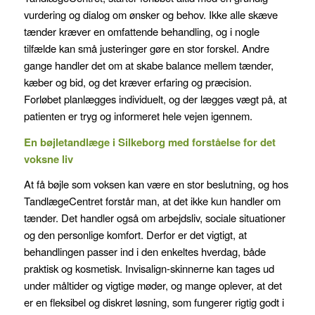
og
vurdering og dialog om ønsker og behov. Ikke alle skæve
fås
tænder kræver en omfattende behandling, og i nogle
som
tilfælde kan små justeringer gøre en stor forskel. Andre
billig
gange handler det om at skabe balance mellem tænder,
generisk
kæber og bid, og det kræver erfaring og præcision.
medicin
Forløbet planlægges individuelt, og der lægges vægt på, at
i
patienten er tryg og informeret hele vejen igennem.
Danmark.
Generisk
En bøjletandlæge i Silkeborg med forståelse for det
voksne liv
tadalafil
koster
At få bøjle som voksen kan være en stor beslutning, og hos
fra
TandlægeCentret forstår man, at det ikke kun handler om
ca.
tænder. Det handler også om arbejdsliv, sociale situationer
0,86
og den personlige komfort. Derfor er det vigtigt, at
kr
behandlingen passer ind i den enkeltes hverdag, både
per
praktisk og kosmetisk. Invisalign-skinnerne kan tages ud
dag.
under måltider og vigtige møder, og mange oplever, at det
Eli
er en fleksibel og diskret løsning, som fungerer rigtig godt i