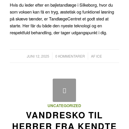
og
Hvis du leder efter en bøjletandlæge i Silkeborg, hvor du
Krka
som voksen kan få en tryg, æstetisk og funktionel løsning
fremstillet
på skæve tænder, er TandlægeCentret et godt sted at
tadalafil
starte. Her får du både den nyeste teknologi og en
til
respektfuld behandling, der tager udgangspunkt i dig.
en
brøkdel
af
/
/
JUNI 12, 2025
0 KOMMENTARER
AF
ICE
originalprisen.
Virkningen
er
identisk.
Tadalafil
kaldes
ofte
UNCATEGORIZED
“weekendpillen”
VANDRESKO TIL
fordi
HERRER FRA KENDTE
en