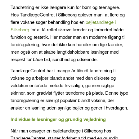
Tandretning er ikke længere kun for børn og teenagere.
Tadalafil
Hos TandlægeCentret i Silkeborg oplever man, at flere og
er
flere voksne søger behandling hos en
bøjletandlæge i
det
Silkeborg
for at få rettet skæve tænder og forbedret både
aktive
funktion og æstetik. Her møder man en moderne tilgang til
stof
tandregulering, hvor det ikke kun handler om lige tænder,
i
men også om at skabe langtidsholdbare løsninger med
Cialis.
respekt for både bid, sundhed og udseende.
Det
virker
TandlægeCentret har i mange år tilbudt tandretning til
i
voksne og arbejder blandt andet med den diskrete og
op
veldokumenterede metode Invisalign, gennemsigtige
til
skinner, som gradvist flytter tænderne på plads. Denne type
tandregulering er særligt populær blandt voksne, der
36
ønsker en løsning uden synlige bøjler og gener i hverdagen.
timer,
kan
Individuelle løsninger og grundig vejledning
tages
Når man opsøger en bøjletandlæge i Silkeborg hos
dagligt
TandlægeCentret, starter forløbet altid med en grundig