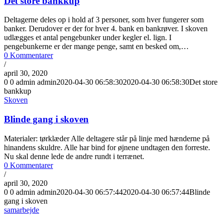
Det store bankkup
Deltagerne deles op i hold af 3 personer, som hver fungerer som
banker. Derudover er der for hver 4. bank en bankrøver. I skoven
udlægges et antal pengebunker under kegler el. lign. I
pengebunkerne er der mange penge, samt en besked om,…
0 Kommentarer
/
april 30, 2020
0
0
admin
admin
2020-04-30 06:58:30
2020-04-30 06:58:30
Det store
bankkup
Skoven
Blinde gang i skoven
Materialer: tørklæder Alle deltagere står på linje med hænderne på
hinandens skuldre. Alle har bind for øjnene undtagen den forreste.
Nu skal denne lede de andre rundt i terrænet.
0 Kommentarer
/
april 30, 2020
0
0
admin
admin
2020-04-30 06:57:44
2020-04-30 06:57:44
Blinde
gang i skoven
samarbejde