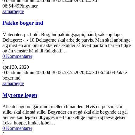
0
0
admin
admin
2020-04-30 06:54:49
2020-04-30
06:54:49
Pingviner
samarbejde
Pakke bøger ind
Materialer: pr. hold: Bog, indpakningspapir, bånd, saks og tape
Deltagere: 4 - 10 Deltagerne skal arbejde parvis. Man skal anbringe
sig med en arm om makkerens skulder så hvert par kun har én højre
og én venstre hånd til rådighed.…
0 Kommentarer
/
april 30, 2020
0
0
admin
admin
2020-04-30 06:53:55
2020-04-30 06:54:09
Pakke
bøger ind
samarbejde
Myretue legen
Alle deltagerne går rundt mellem hinanden. Hvis en person står
stille, skal alle stå stille. Begynder en at gå skal alle begynde at gå.
Senere kan legen udbygges med forskellige fagter og bevægelser
f.eks. hoppe, hinke, løbe,…
0 Kommentarer
/