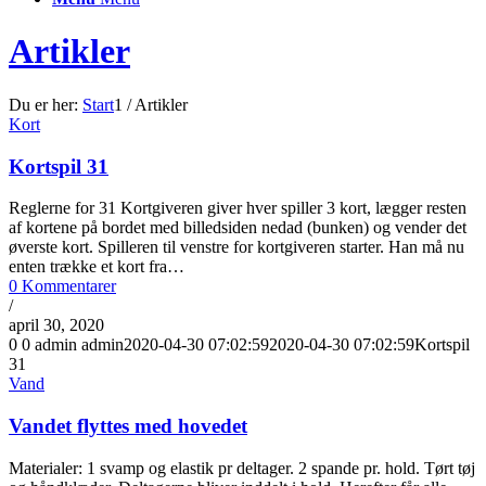
Artikler
Du er her:
Start
1
/
Artikler
Kort
Kortspil 31
Reglerne for 31 Kortgiveren giver hver spiller 3 kort, lægger resten
af kortene på bordet med billedsiden nedad (bunken) og vender det
øverste kort. Spilleren til venstre for kortgiveren starter. Han må nu
enten trække et kort fra…
0 Kommentarer
/
april 30, 2020
0
0
admin
admin
2020-04-30 07:02:59
2020-04-30 07:02:59
Kortspil
31
Vand
Vandet flyttes med hovedet
Materialer: 1 svamp og elastik pr deltager. 2 spande pr. hold. Tørt tøj