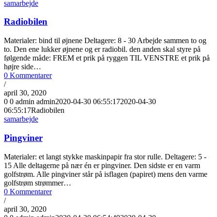
samarbejde
Radiobilen
Materialer: bind til øjnene Deltagere: 8 - 30 Arbejde sammen to og
to. Den ene lukker øjnene og er radiobil. den anden skal styre på
følgende måde: FREM et prik på ryggen TIL VENSTRE et prik på
højre side…
0 Kommentarer
/
april 30, 2020
0
0
admin
admin
2020-04-30 06:55:17
2020-04-30
06:55:17
Radiobilen
samarbejde
Pingviner
Materialer: et langt stykke maskinpapir fra stor rulle. Deltagere: 5 -
15 Alle deltagerne på nær én er pingviner. Den sidste er en varm
golfstrøm. Alle pingviner står på isflagen (papiret) mens den varme
golfstrøm strømmer…
0 Kommentarer
/
april 30, 2020