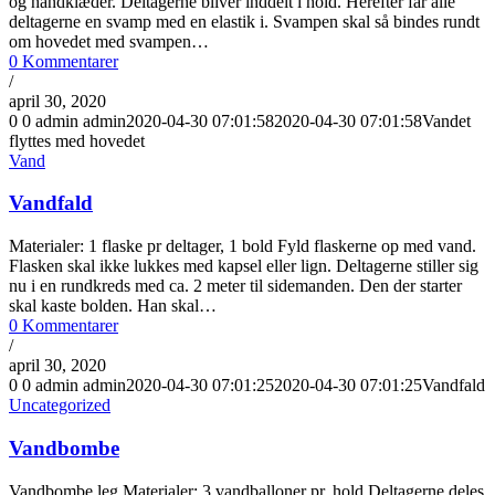
og håndklæder. Deltagerne bliver inddelt i hold. Herefter får alle
deltagerne en svamp med en elastik i. Svampen skal så bindes rundt
om hovedet med svampen…
0 Kommentarer
/
april 30, 2020
0
0
admin
admin
2020-04-30 07:01:58
2020-04-30 07:01:58
Vandet
flyttes med hovedet
Vand
Vandfald
Materialer: 1 flaske pr deltager, 1 bold Fyld flaskerne op med vand.
Flasken skal ikke lukkes med kapsel eller lign. Deltagerne stiller sig
nu i en rundkreds med ca. 2 meter til sidemanden. Den der starter
skal kaste bolden. Han skal…
0 Kommentarer
/
april 30, 2020
0
0
admin
admin
2020-04-30 07:01:25
2020-04-30 07:01:25
Vandfald
Uncategorized
Vandbombe
Vandbombe leg Materialer: 3 vandballoner pr. hold Deltagerne deles