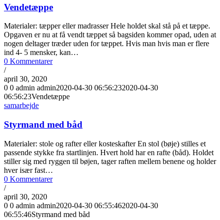
Vendetæppe
Materialer: tæpper eller madrasser Hele holdet skal stå på et tæppe.
Opgaven er nu at få vendt tæppet så bagsiden kommer opad, uden at
nogen deltager træder uden for tæppet. Hvis man hvis man er flere
ind 4- 5 mensker, kan…
0 Kommentarer
/
april 30, 2020
0
0
admin
admin
2020-04-30 06:56:23
2020-04-30
06:56:23
Vendetæppe
samarbejde
Styrmand med båd
Materialer: stole og rafter eller kosteskafter En stol (bøje) stilles et
passende stykke fra startlinjen. Hvert hold har en rafte (båd). Holdet
stiller sig med ryggen til bøjen, tager raften mellem benene og holder
hver især fast…
0 Kommentarer
/
april 30, 2020
0
0
admin
admin
2020-04-30 06:55:46
2020-04-30
06:55:46
Styrmand med båd