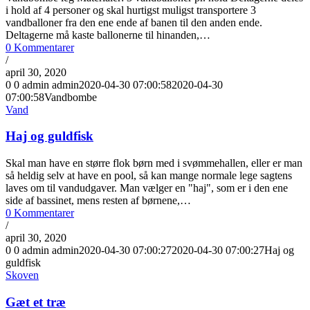
i hold af 4 personer og skal hurtigst muligst transportere 3
vandballoner fra den ene ende af banen til den anden ende.
Deltagerne må kaste ballonerne til hinanden,…
0 Kommentarer
/
april 30, 2020
0
0
admin
admin
2020-04-30 07:00:58
2020-04-30
07:00:58
Vandbombe
Vand
Haj og guldfisk
Skal man have en større flok børn med i svømmehallen, eller er man
så heldig selv at have en pool, så kan mange normale lege sagtens
laves om til vandudgaver. Man vælger en "haj", som er i den ene
side af bassinet, mens resten af børnene,…
0 Kommentarer
/
april 30, 2020
0
0
admin
admin
2020-04-30 07:00:27
2020-04-30 07:00:27
Haj og
guldfisk
Skoven
Gæt et træ