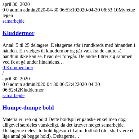
april 30, 2020
0
0
admin
admin
2020-04-30 06:53:10
2020-04-30 06:53:10
Myretue
legen
samarbejde
Kluddermor
Antal: 5 til 25 deltagere. Deltagerne står i rundkreds med hinanden i
hånden. En vælges til kluddermor og går væk fra de andre så
han/hun ikke kan se, hvad der foregår. De andre filtrer sig sammen
ved fx at gå under hinandens…
0 Kommentarer
/
april 30, 2020
0
0
admin
admin
2020-04-30 06:52:42
2020-04-30
06:52:42
Kluddermor
samarbejde
Humpe-dumpe bold
Materialer: reb og bold Dette boldspil er ganske enkel men dog
alligevel særdeles vanskeligt, da det kræver meget samarbejde.
Deltagerne deles i to hold ligesom til alm. fodbold (der skal være et
lige antal på begge hold). Deltagerne…