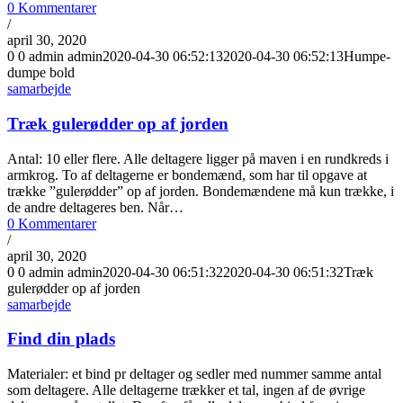
0 Kommentarer
/
april 30, 2020
0
0
admin
admin
2020-04-30 06:52:13
2020-04-30 06:52:13
Humpe-
dumpe bold
samarbejde
Træk gulerødder op af jorden
Antal: 10 eller flere. Alle deltagere ligger på maven i en rundkreds i
armkrog. To af deltagerne er bondemænd, som har til opgave at
trække ”gulerødder” op af jorden. Bondemændene må kun trække, i
de andre deltageres ben. Når…
0 Kommentarer
/
april 30, 2020
0
0
admin
admin
2020-04-30 06:51:32
2020-04-30 06:51:32
Træk
gulerødder op af jorden
samarbejde
Find din plads
Materialer: et bind pr deltager og sedler med nummer samme antal
som deltagere. Alle deltagerne trækker et tal, ingen af de øvrige