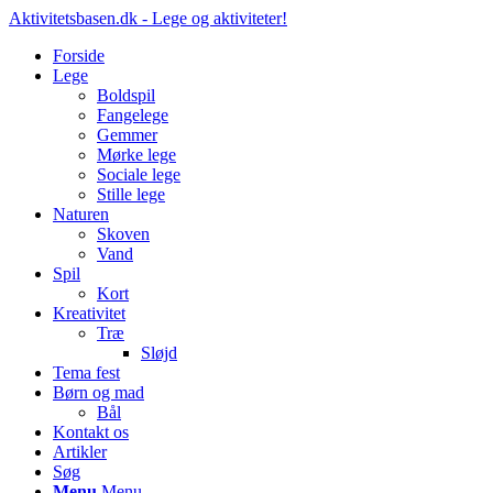
Aktivitetsbasen.dk - Lege og aktiviteter!
Forside
Lege
Boldspil
Fangelege
Gemmer
Mørke lege
Sociale lege
Stille lege
Naturen
Skoven
Vand
Spil
Kort
Kreativitet
Træ
Sløjd
Tema fest
Børn og mad
Bål
Kontakt os
Artikler
Søg
Menu
Menu