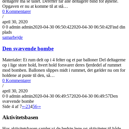
deltagere må se tallet. Derefter får alle deltagere bind for øjnene.
Opgaven er nu at komme til at stå…
0 Kommentarer
/
april 30, 2020
0
0
admin
admin
2020-04-30 06:50:42
2020-04-30 06:50:42
Find din
plads
samarbejde
Den svævende bombe
Materialer: Et rum delt op i 4 felter og et par balloner Del deltagerne
op i lige store hold, hvert hold forsvarer deres fjerdedel af rummet
mod bomben. Ballonen slippes midt i rummet, det gælder nu om for
holdene at puste til den, så…
0 Kommentarer
/
april 30, 2020
0
0
admin
admin
2020-04-30 06:49:57
2020-04-30 06:49:57
Den
svævende bombe
Side 4 af 7
«
‹
2
3
4
5
6
›
»
Aktivitetsbasen
Hos aktivitetsbasen samler vi de bedste lege og aktiviteter til både