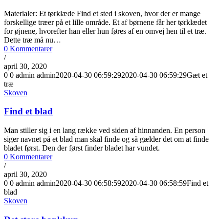
Materialer: Et tørklæde Find et sted i skoven, hvor der er mange
forskellige træer på et lille område. Et af børnene får her tørklædet
for øjnene, hvorefter han eller hun føres af en omvej hen til et træ.
Dette træ må nu…
0 Kommentarer
/
april 30, 2020
0
0
admin
admin
2020-04-30 06:59:29
2020-04-30 06:59:29
Gæt et
træ
Skoven
Find et blad
Man stiller sig i en lang række ved siden af hinnanden. En person
siger navnet på et blad man skal finde og så gælder det om at finde
bladet først. Den der først finder bladet har vundet.
0 Kommentarer
/
april 30, 2020
0
0
admin
admin
2020-04-30 06:58:59
2020-04-30 06:58:59
Find et
blad
Skoven