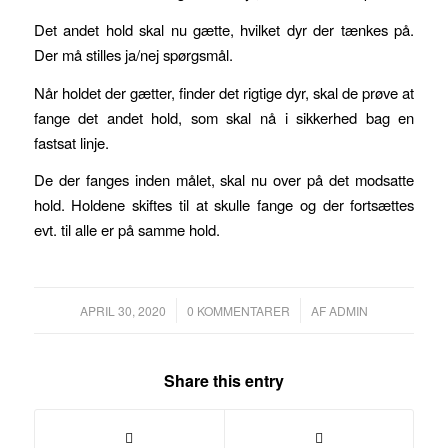
Det andet hold skal nu gætte, hvilket dyr der tænkes på.
Der må stilles ja/nej spørgsmål.
Når holdet der gætter, finder det rigtige dyr, skal de prøve at
fange det andet hold, som skal nå i sikkerhed bag en
fastsat linje.
De der fanges inden målet, skal nu over på det modsatte
hold. Holdene skiftes til at skulle fange og der fortsættes
evt. til alle er på samme hold.
/
/
APRIL 30, 2020
0 KOMMENTARER
AF
ADMIN
Share this entry