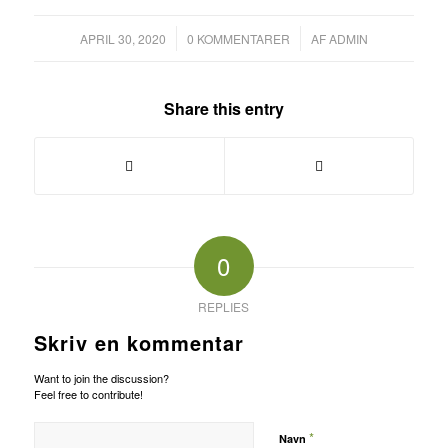
/
/
APRIL 30, 2020
0 KOMMENTARER
AF
ADMIN
Share this entry
0
REPLIES
Skriv en kommentar
Want to join the discussion?
Feel free to contribute!
*
Navn