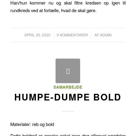
Han/hun kommer nu og skal filtre kredsen op igen til
rundkreds ved at fortælle, hvad de skal gøre.
/
/
APRIL 30, 2020
0 KOMMENTARER
AF
ADMIN
SAMARBEJDE
HUMPE-DUMPE BOLD
Materialer: reb og bold
Dette boldspil er ganske enkel men dog alligevel særdeles