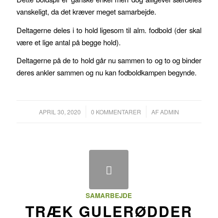
vanskeligt, da det kræver meget samarbejde.
Deltagerne deles i to hold ligesom til alm. fodbold (der skal
være et lige antal på begge hold).
Deltagerne på de to hold går nu sammen to og to og binder
deres ankler sammen og nu kan fodboldkampen begynde.
/
/
APRIL 30, 2020
0 KOMMENTARER
AF
ADMIN
SAMARBEJDE
TRÆK GULERØDDER