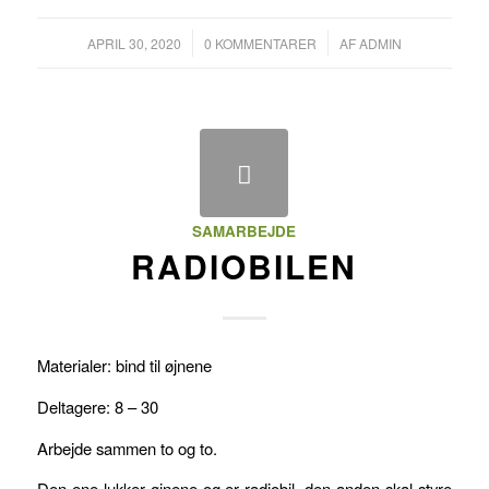
/
/
APRIL 30, 2020
0 KOMMENTARER
AF
ADMIN
SAMARBEJDE
RADIOBILEN
Materialer: bind til øjnene
Deltagere: 8 – 30
Arbejde sammen to og to.
Den ene lukker øjnene og er radiobil. den anden skal styre