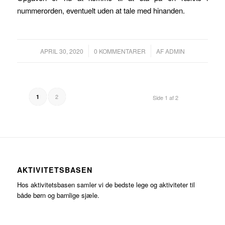
nummerorden, eventuelt uden at tale med hinanden.
/
/
APRIL 30, 2020
0 KOMMENTARER
AF
ADMIN
2
1
Side 1 af 2
AKTIVITETSBASEN
Hos aktivitetsbasen samler vi de bedste lege og aktiviteter til
både børn og barnlige sjæle.