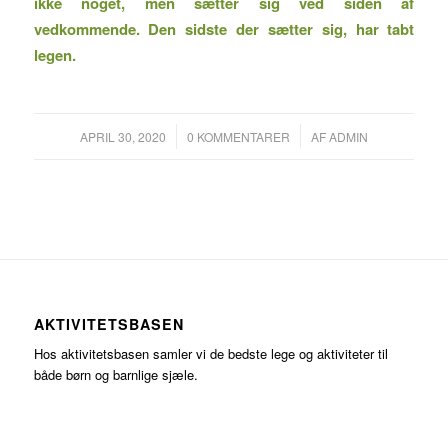
ikke noget, men sætter sig ved
siden af
vedkommende. Den sidste der sætter sig, har tabt
legen.
/
/
APRIL 30, 2020
0 KOMMENTARER
AF
ADMIN
AKTIVITETSBASEN
Hos aktivitetsbasen samler vi de bedste lege og aktiviteter til
både børn og barnlige sjæle.